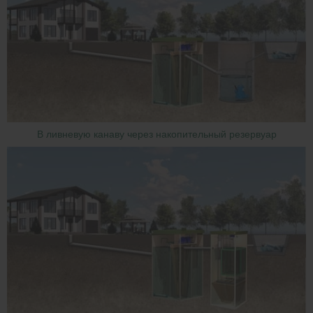
В ливневую канаву через накопительный резервуар