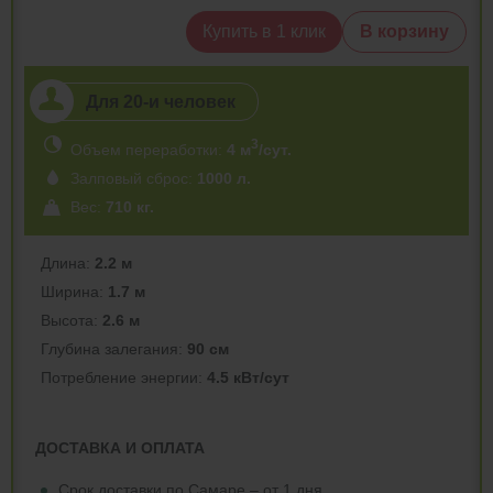
Купить в 1 клик
В корзину
Для 20-и человек
3
Объем переработки:
4 м
/сут.
Залповый сброс:
1000 л.
Вес:
710 кг.
Длина:
2.2 м
Ширина:
1.7 м
Высота:
2.6 м
Глубина залегания:
90 см
Потреблeние энергии:
4.5 кВт/сут
ДОСТАВКА И ОПЛАТА
Срок доставки по Самаре – от 1 дня