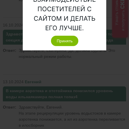
Узнать стоимость
ПОСЕТИТЕЛЕЙ С
и получить
САЙТОМ И ДЕЛАТЬ
16.10.2024
Екатерина
ЕГО ЛУЧШЕ.
Здравствуйте, подскажите пожалуйста в септике топаз
секция для стабилизации ила должна бурлеть вода
Принять
Ответ:
Здравствуйте, Екатерина. Да, должна бурлить. Это
нормальный режим работы.
13.10.2024
Евгений
В камере аэротека и отстойника понизился уровень
воды ильнаякамера полная топаз4
Ответ:
Здравствуйте, Евгений.
На этапе рециркуляции уровень водыстоков в камере
аэротенка понижается, а ил из аэротенка переливается
в илосборник