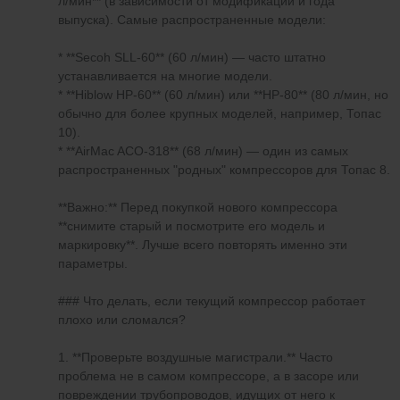
л/мин** (в зависимости от модификации и года
выпуска). Самые распространенные модели:
* **Secoh SLL-60** (60 л/мин) — часто штатно
устанавливается на многие модели.
* **Hiblow HP-60** (60 л/мин) или **HP-80** (80 л/мин, но
обычно для более крупных моделей, например, Топас
10).
* **AirMac ACO-318** (68 л/мин) — один из самых
распространенных "родных" компрессоров для Топас 8.
**Важно:** Перед покупкой нового компрессора
**снимите старый и посмотрите его модель и
маркировку**. Лучше всего повторять именно эти
параметры.
### Что делать, если текущий компрессор работает
плохо или сломался?
1. **Проверьте воздушные магистрали.** Часто
проблема не в самом компрессоре, а в засоре или
повреждении трубопроводов, идущих от него к