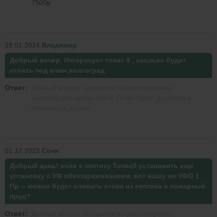
7500р
29.01.2024
Владимир
Добрый вечер. Интересует топас 9 , сколько будет
стоить под ключ,волгоград
Ответ:
Данный вопрос находится на рассмотрении
администраторами сайта. Ответ будет доступен в
ближайшее время.
01.12.2023
Соня
Добрый день! если к септику Топас8 установить еще
установку с УФ обеззараживанием, вот вашу же УФО 1
Пр -- можно будет сливать стоки из септика в пожарный
пруд?
Ответ:
Данный вопрос находится на рассмотрении